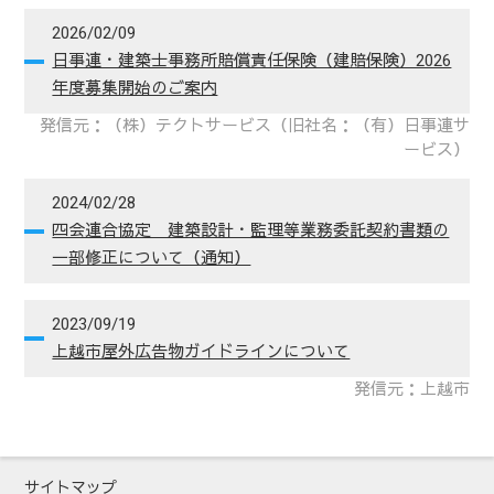
2026/02/09
日事連・建築士事務所賠償責任保険（建賠保険）2026
年度募集開始のご案内
発信元：（株）テクトサービス（旧社名：（有）日事連サ
ービス）
2024/02/28
四会連合協定 建築設計・監理等業務委託契約書類の
一部修正について（通知）
2023/09/19
上越市屋外広告物ガイドラインについて
発信元：上越市
チラシ1
サイトマップ